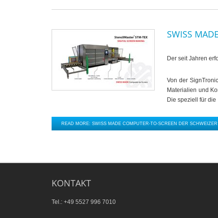
SWISS MADE
Der seit Jahren erf
Von der SignTronic
Materialien und Ko
Die speziell für d
READ MORE: SWISS MADE COMPUTER-TO-SCREEN DER SCHWEIZER 
KONTAKT
Tel.: +49 5527 996 7010