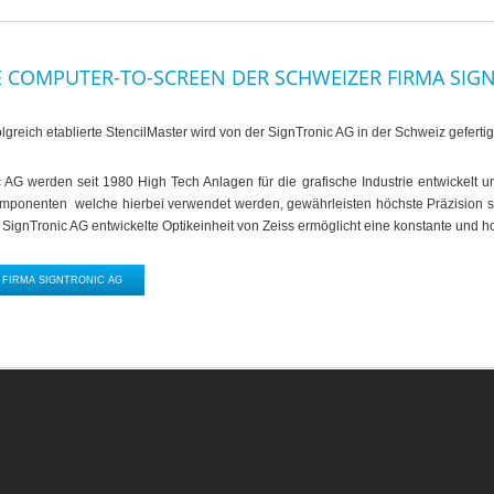
 COMPUTER-TO-SCREEN DER SCHWEIZER FIRMA SIG
olgreich etablierte StencilMaster wird von der SignTronic AG in der Schweiz gefertig
 AG werden seit 1980 High Tech Anlagen für die grafische Industrie entwickelt un
mponenten welche hierbei verwendet werden, gewährleisten höchste Präzision sow
ie SignTronic AG entwickelte Optikeinheit von Zeiss ermöglicht eine konstante und
FIRMA SIGNTRONIC AG