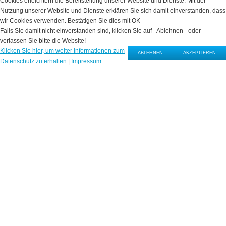
Cookies erleichtern die Bereitstellung unserer Website und Dienste. Mit der
S
Nutzung unserer Website und Dienste erklären Sie sich damit einverstanden, dass
d
wir Cookies verwenden. Bestätigen Sie dies mit OK
S
Falls Sie damit nicht einverstanden sind, klicken Sie auf - Ablehnen - oder
d
verlassen Sie bitte die Website!
S
Klicken Sie hier, um weiter Informationen zum
S
ABLEHNEN
AKZEPTIEREN
Datenschutz zu erhalten
|
Impressum
A
s
In
u
S
d
P
D
d
P
G
&
C
K
I