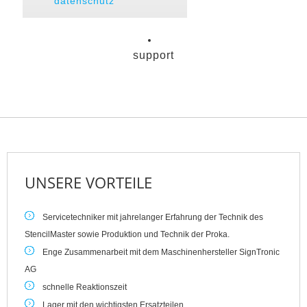
datenschutz
support
UNSERE
VORTEILE
Servicetechniker mit jahrelanger Erfahrung der Technik des
StencilMaster sowie Produktion und Technik der Proka.
Enge Zusammenarbeit mit dem Maschinenhersteller SignTronic
AG
D
schnelle Reaktionszeit
e
M
Lager mit den wichtigsten Ersatzteilen